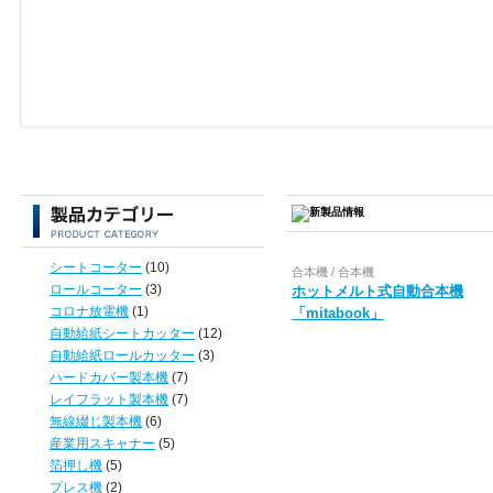
シートコーター
(10)
合本機 / 合本機
ロールコーター
(3)
ホットメルト式自動合本機
コロナ放電機
(1)
「mitabook」
自動給紙シートカッター
(12)
自動給紙ロールカッター
(3)
ハードカバー製本機
(7)
レイフラット製本機
(7)
無線綴じ製本機
(6)
産業用スキャナー
(5)
箔押し機
(5)
プレス機
(2)