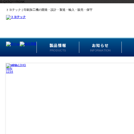
G-QX5QYYRGNK
トヨテック | 印刷加工機の開発・設計・製造・輸入・販売・保守
Previous
Next
1
2
3
4