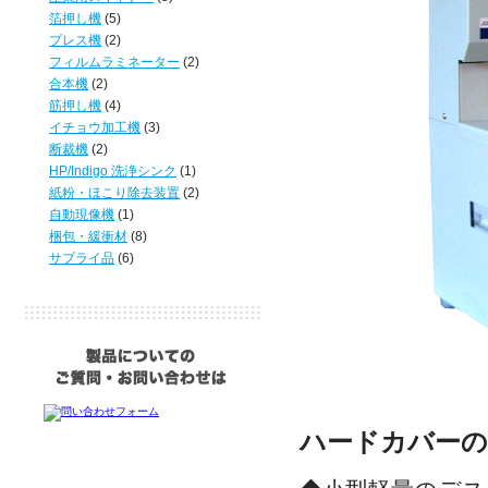
箔押し機
(5)
プレス機
(2)
フィルムラミネーター
(2)
合本機
(2)
筋押し機
(4)
イチョウ加工機
(3)
断裁機
(2)
HP/Indigo 洗浄シンク
(1)
紙粉・ほこり除去装置
(2)
自動現像機
(1)
梱包・緩衝材
(8)
サプライ品
(6)
ハードカバーの