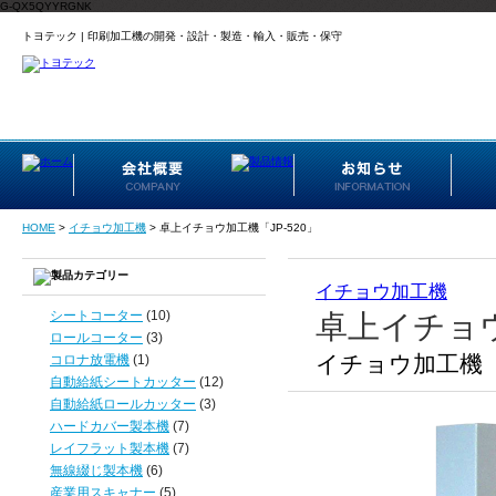
G-QX5QYYRGNK
トヨテック | 印刷加工機の開発・設計・製造・輸入・販売・保守
HOME
>
イチョウ加工機
>
卓上イチョウ加工機「JP-520」
イチョウ加工機
シートコーター
(10)
卓上イチョウ
ロールコーター
(3)
イチョウ加工機
コロナ放電機
(1)
自動給紙シートカッター
(12)
自動給紙ロールカッター
(3)
ハードカバー製本機
(7)
レイフラット製本機
(7)
無線綴じ製本機
(6)
産業用スキャナー
(5)