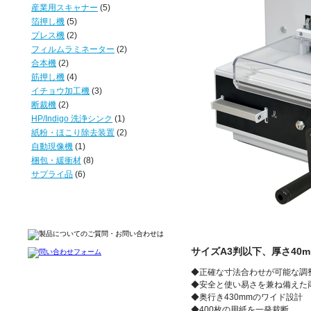
産業用スキャナー
(5)
箔押し機
(5)
プレス機
(2)
フィルムラミネーター
(2)
合本機
(2)
筋押し機
(4)
イチョウ加工機
(3)
断裁機
(2)
HP/Indigo 洗浄シンク
(1)
紙粉・ほこり除去装置
(2)
自動現像機
(1)
梱包・緩衝材
(8)
サプライ品
(6)
サイズA3判以下、厚さ40
◆正確な寸法合わせが可能な調
◆安全と使い易さを兼ね備えた
◆奥行き430mmのワイド設計
◆400枚の用紙を一発裁断