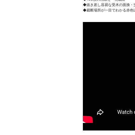
◆抜き差し容易な受木の面換・
◆裁断場所が一目でわかる赤色L