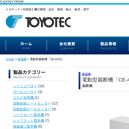
G-QX5QYYRGNK
トヨテック | 印刷加工機の開発・設計・製造・輸入・販売・保守
HOME
>
断裁機
>
電動型裁断機「CE-4315」
断裁機
電動型裁断機「CE-4
裁断機
シートコーター
(10)
ロールコーター
(3)
コロナ放電機
(1)
自動給紙シートカッター
(12)
自動給紙ロールカッター
(3)
ハードカバー製本機
(7)
レイフラット製本機
(7)
無線綴じ製本機
(6)