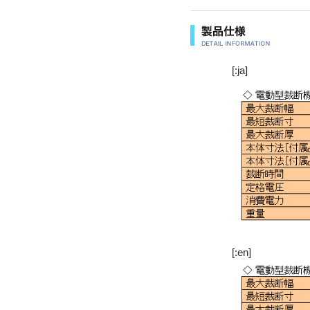
[:ja]
[:en]