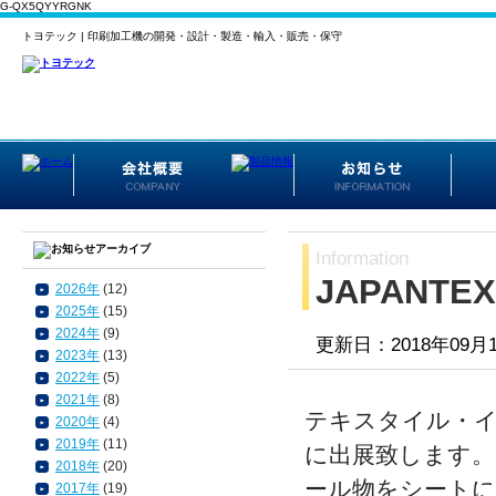
G-QX5QYYRGNK
トヨテック | 印刷加工機の開発・設計・製造・輸入・販売・保守
Information
JAPANTEX
2026年
(12)
2025年
(15)
2024年
(9)
更新日：2018年09月
2023年
(13)
2022年
(5)
2021年
(8)
テキスタイル・イン
2020年
(4)
2019年
(11)
に出展致します。 
2018年
(20)
ール物をシートに
2017年
(19)