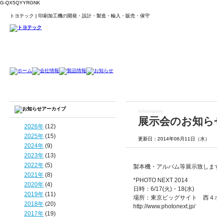
G-QX5QYYRGNK
トヨテック | 印刷加工機の開発・設計・製造・輸入・販売・保守
Information
展示会のお知ら
2026年
(12)
2025年
(15)
更新日：2014年06月11日（水）
2024年
(9)
2023年
(13)
2022年
(5)
製本機・アルバム等展示致しま
2021年
(8)
*PHOTO NEXT 2014
2020年
(4)
日時：6/17(火)・18(水)
2019年
(11)
場所：東京ビッグサイト 西４
2018年
(20)
http://www.photonext.jp/
2017年
(19)