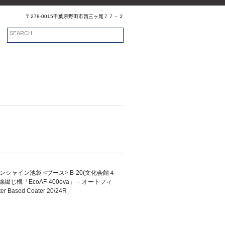
〒278-0015千葉県野田市西三ヶ尾７７－２
 サンシャイン池袋 <ブース> B-20(文化会館４
綴じ機「EcoAF-400eva」 – オートフィ
ed Coater 20/24R」