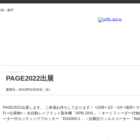
販売・保守
Information
PAGE2022出展
更新日：2022年02月02日（水）
PAGE2022出展します。 ご来場お待ちしております！ <日時> 2/2 ~ 2/4 <場所>
F) <出展物> – 全自動レイフラット製本機「HPB-18XL」 – オートフィーダー付無線
ーダー付カッティングプロッター「DG4060Ⅱ」 – 抗菌抗ウィルスコーター「Water Bas