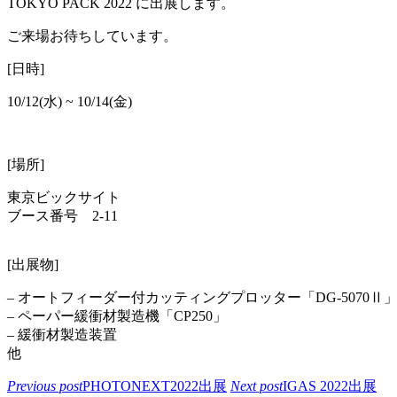
TOKYO PACK 2022 に出展します。
ご来場お待ちしています。
[日時]
10/12(水) ~ 10/14(金)
[場所]
東京ビックサイト
ブース番号 2-11
[出展物]
– オートフィーダー付カッティングプロッター「DG-5070Ⅱ
– ペーパー緩衝材製造機「CP250」
– 緩衝材製造装置
他
Previous post
PHOTONEXT2022出展
Next post
IGAS 2022出展