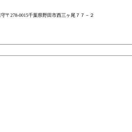
保守
〒278-0015千葉県野田市西三ヶ尾７７－２