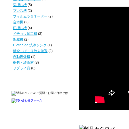
箔押し機
(5)
プレス機
(2)
フィルムラミネーター
(2)
合本機
(2)
筋押し機
(4)
イチョウ加工機
(3)
断裁機
(2)
HP/Indigo 洗浄シンク
(1)
紙粉・ほこり除去装置
(2)
自動現像機
(1)
梱包・緩衝材
(8)
サプライ品
(6)