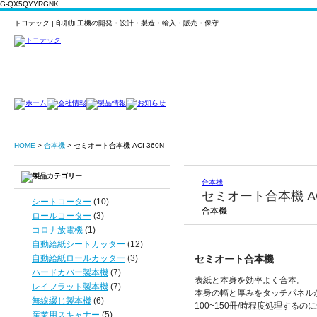
G-QX5QYYRGNK
トヨテック | 印刷加工機の開発・設計・製造・輸入・販売・保守
HOME
>
合本機
>
セミオート合本機 ACI-360N
合本機
セミオート合本機 ACI
シートコーター
(10)
合本機
ロールコーター
(3)
コロナ放電機
(1)
自動給紙シートカッター
(12)
自動給紙ロールカッター
(3)
セミオート合本機
ハードカバー製本機
(7)
表紙と本身を効率よく合本。
レイフラット製本機
(7)
本身の幅と厚みをタッチパネル
無線綴じ製本機
(6)
100~150冊/時程度処理する
産業用スキャナー
(5)