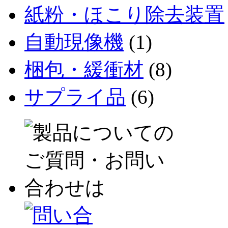
紙粉・ほこり除去装置
自動現像機
(1)
梱包・緩衝材
(8)
サプライ品
(6)