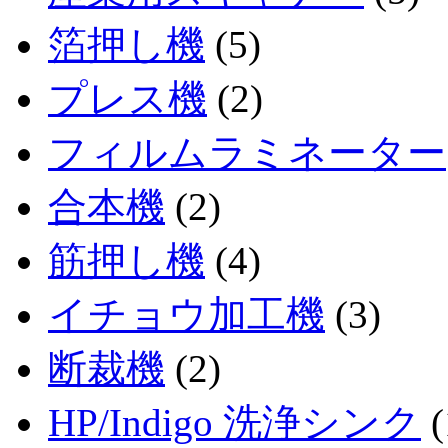
箔押し機
(5)
プレス機
(2)
フィルムラミネーター
合本機
(2)
筋押し機
(4)
イチョウ加工機
(3)
断裁機
(2)
HP/Indigo 洗浄シンク
(