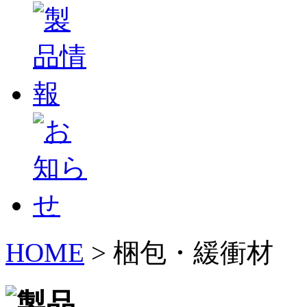
HOME
>
梱包・緩衝材