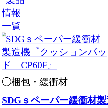
◯梱包・緩衝材
SDGｓペーパー緩衝材