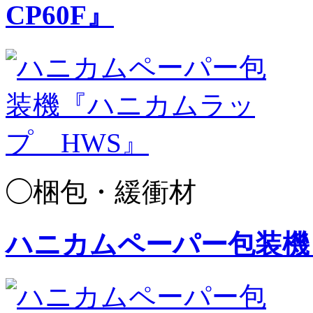
CP60F』
◯梱包・緩衝材
ハニカムペーパー包装機