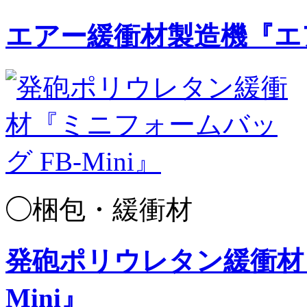
エアー緩衝材製造機『エア
◯梱包・緩衝材
発砲ポリウレタン緩衝材『
Mini』