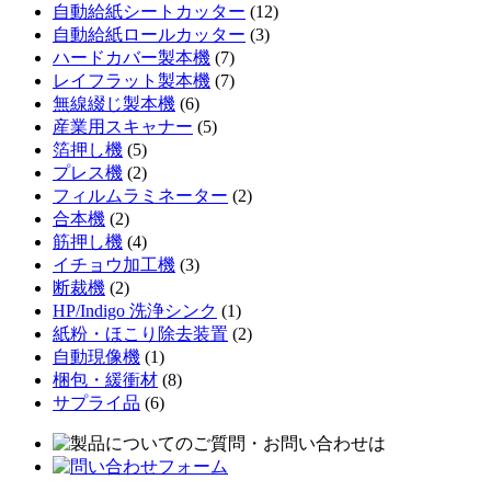
自動給紙シートカッター
(12)
自動給紙ロールカッター
(3)
ハードカバー製本機
(7)
レイフラット製本機
(7)
無線綴じ製本機
(6)
産業用スキャナー
(5)
箔押し機
(5)
プレス機
(2)
フィルムラミネーター
(2)
合本機
(2)
筋押し機
(4)
イチョウ加工機
(3)
断裁機
(2)
HP/Indigo 洗浄シンク
(1)
紙粉・ほこり除去装置
(2)
自動現像機
(1)
梱包・緩衝材
(8)
サプライ品
(6)