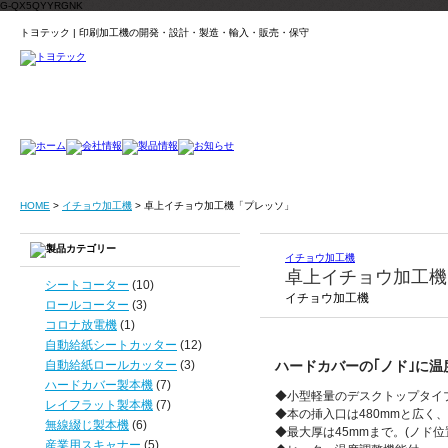
G-QX5QYYRGNK
トヨテック | 印刷加工機の開発・設計・製造・輸入・販売・保守
HOME
>
イチョウ加工機
>
卓上イチョウ加工機「プレッソ」
イチョウ加工機
卓上イチョウ加工機
シートコーター
(10)
イチョウ加工機
ロールコーター
(3)
コロナ放電機
(1)
自動給紙シートカッター
(12)
自動給紙ロールカッター
(3)
ハードカバーの｢ノド｣に
ハードカバー製本機
(7)
◆小型軽量のデスクトップタイ
レイフラット製本機
(7)
◆本の挿入口は480mmと広く
無線綴じ製本機
(6)
◆最大厚は45mmまで。(ノド
産業用スキャナー
(5)