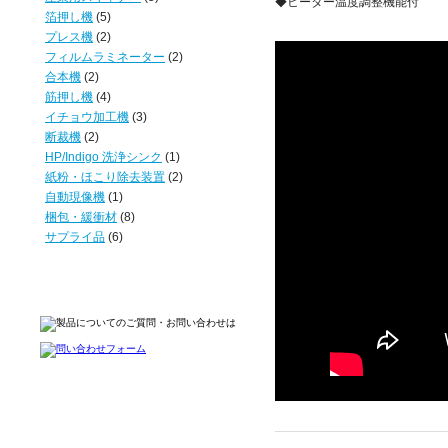
◆ヒーター温度調整機能付
箔押し機
(5)
プレス機
(2)
フィルムラミネーター
(2)
合本機
(2)
筋押し機
(4)
イチョウ加工機
(3)
断裁機
(2)
HP/Indigo 洗浄シンク
(1)
紙粉・ほこり除去装置
(2)
自動現像機
(1)
梱包・緩衝材
(8)
サプライ品
(6)