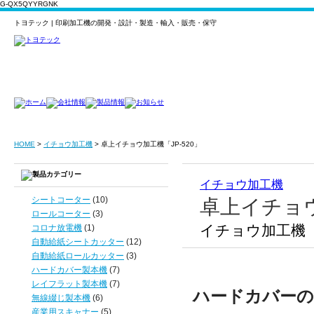
G-QX5QYYRGNK
トヨテック | 印刷加工機の開発・設計・製造・輸入・販売・保守
HOME
>
イチョウ加工機
>
卓上イチョウ加工機「JP-520」
イチョウ加工機
シートコーター
(10)
卓上イチョウ
ロールコーター
(3)
イチョウ加工機
コロナ放電機
(1)
自動給紙シートカッター
(12)
自動給紙ロールカッター
(3)
ハードカバー製本機
(7)
レイフラット製本機
(7)
ハードカバーの
無線綴じ製本機
(6)
産業用スキャナー
(5)