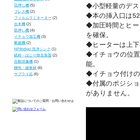
◆小型軽量のデス
箔押し機
(5)
プレス機
(2)
◆本の挿入口は5
フィルムラミネーター
(2)
◆加圧時間とヒー
合本機
(2)
筋押し機
(4)
を確保。
イチョウ加工機
(3)
断裁機
(2)
◆ヒーターは上下
HP/Indigo 洗浄シンク
(1)
◆イチョウの位置
紙粉・ほこり除去装置
(2)
自動現像機
(1)
能。
梱包・緩衝材
(8)
◆イチョウ付け
サプライ品
(6)
◆付属のポジシ
がありません。